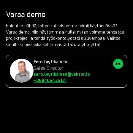
Varaa demo
Haluatko nähdä, miten ratkaisumme toimii käytännössä?
Suojattu Google reCAPTCHA:lla. Lue
tietosuojaseloste
Varaa demo, niin näytämme sinulle, miten voimme tehostaa
ja
käyttöehdot.
projektejasi ja tehdä työskentelystäsi sujuvampaa. Valitse
sinulle sopiva aika kalenterista tai ota yhteyttä!
Eero Lyytikäinen
Sales Director
eero.lyytikainen@vektor.io
Heräsikö kysyttävää?
+358405435131
Onko sinulla kysyttävää tuotteistamme tai
hinnoittelustamme? Täytä viereinen lomake, niin palaamme
asiaan mahdollisimman pian tai ota suoraan yhteyttä
myyntiimme.
Eero Lyytikäinen