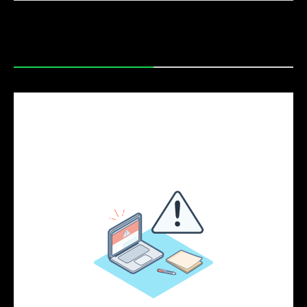
Yritys
*
Etunimi
*
Sukunimi
*
Sähköposti
*