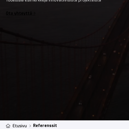
Todellisia esimerkkejä innovatiivisista projekteista
Ota yhteyttä
Referenssit
Etusivu