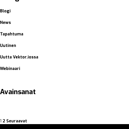
Blogi
News
Tapahtuma
Uutinen
Uutta Vektor.iossa
Webinaari
Avainsanat
Artikkelien
Sivu
Sivu
1
2
Seuraavat