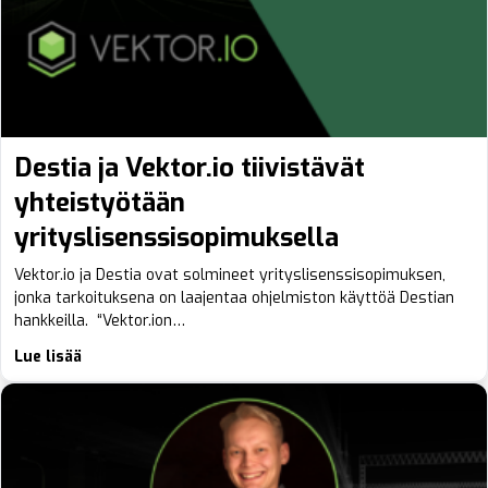
Destia ja Vektor.io tiivistävät
yhteistyötään
yrityslisenssisopimuksella
Vektor.io ja Destia ovat solmineet yrityslisenssisopimuksen,
jonka tarkoituksena on laajentaa ohjelmiston käyttöä Destian
hankkeilla. “Vektor.ion…
Lue lisää