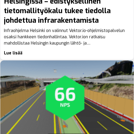
Helsingissä – edistyksellinen
tietomallityökalu tukee tiedolla
johdettua infrarakentamista
Infraohjelma Helsinki on valinnut Vektor.io-ohjelmistopalvelun
osaksi hankkeen tiedonhallintaa. Vektor.ion ratkaisu
mahdollistaa Helsingin kaupungin lähtö- ja…
Lue lisää