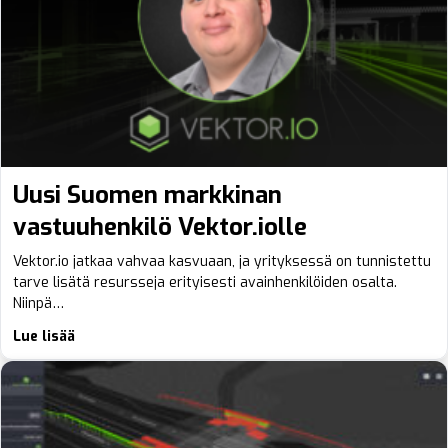
Uusi Suomen markkinan
vastuuhenkilö Vektor.iolle
Vektor.io jatkaa vahvaa kasvuaan, ja yrityksessä on tunnistettu
tarve lisätä resursseja erityisesti avainhenkilöiden osalta.
Niinpä…
Lue lisää