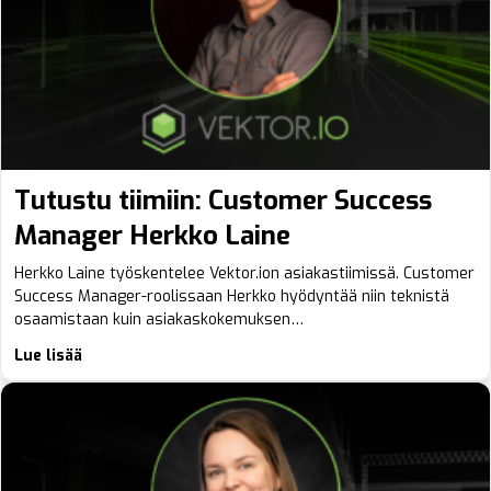
Tutustu tiimiin: Customer Success
Manager Herkko Laine
Herkko Laine työskentelee Vektor.ion asiakastiimissä. Customer
Success Manager-roolissaan Herkko hyödyntää niin teknistä
osaamistaan kuin asiakaskokemuksen…
Lue lisää