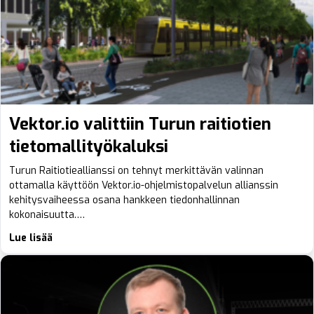
Vektor.io valittiin Turun raitiotien
tietomallityökaluksi
Turun Raitiotieallianssi on tehnyt merkittävän valinnan
ottamalla käyttöön Vektor.io-ohjelmistopalvelun allianssin
kehitysvaiheessa osana hankkeen tiedonhallinnan
kokonaisuutta.…
Lue lisää