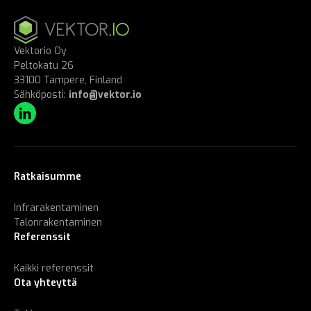
sivutus
Vektorio Oy
Peltokatu 26
33100 Tampere, Finland
Sähköposti:
info@vektor.io
Ratkaisumme
Infrarakentaminen
Talonrakentaminen
Referenssit
Kaikki referenssit
Ota yhteyttä