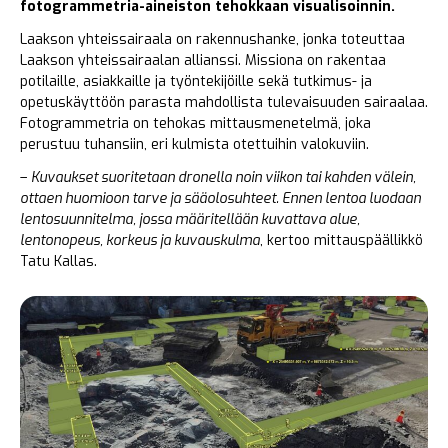
fotogrammetria-aineiston tehokkaan visualisoinnin.
Laakson yhteissairaala on rakennushanke, jonka toteuttaa
Laakson yhteissairaalan allianssi. Missiona on rakentaa
potilaille, asiakkaille ja työntekijöille sekä tutkimus- ja
opetuskäyttöön parasta mahdollista tulevaisuuden sairaalaa.
Fotogrammetria on tehokas mittausmenetelmä, joka
perustuu tuhansiin, eri kulmista otettuihin valokuviin.
–
Kuvaukset suoritetaan dronella noin viikon tai kahden välein,
ottaen huomioon tarve ja sääolosuhteet. Ennen lentoa luodaan
lentosuunnitelma, jossa määritellään kuvattava alue,
lentonopeus, korkeus ja kuvauskulma
, kertoo mittauspäällikkö
Tatu Kallas.