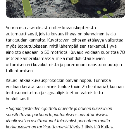
Suurin osa asetuksista tulee kuvauskopterista
automaattisesti, joista kuvaustiheys on olennainen tekijä
tarkkuuden kannalta. Kuvattavan kohteen etäisyys vaikuttaa
myös lopputulokseen, mitä lähempää sen tarkempi. Hyvä
aineisto saadaan jo 50 metristä. Kuvaus voidaan suorittaa 70
asteen kamerakulmassa, mikä mahdollistaa kuvien
ottamisen eri kuvakulmista ja paremman maastonmuotojen
tallentamisen.
Kallas jatkaa kuvausprosessin olevan nopea. Tunnissa
voidaan kerätä suuri aineistoalue (noin 25 hehtaaria), kunhan
lentosuunnitelma ja signaalipisteet on valmisteltu
huolellisesti.
– Signaalipisteiden sijoittelu alueelle ja alueen nurkkiin on
suositeltavaa parhaan lopputuloksen saavuttamiseksi.
Maalirasti on osoittautunut toimivaksi, parantaen mallin
korkeusaseman tarkkuutta merkittävästi,
tiivistää Kallas.