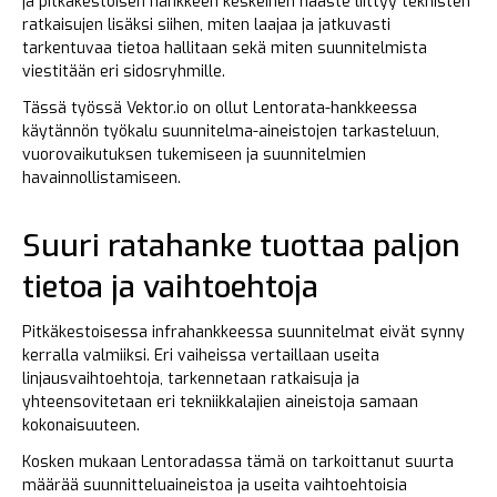
ja pitkäkestoisen hankkeen keskeinen haaste liittyy teknisten
ratkaisujen lisäksi siihen, miten laajaa ja jatkuvasti
tarkentuvaa tietoa hallitaan sekä miten suunnitelmista
viestitään eri sidosryhmille.
Tässä työssä Vektor.io on ollut Lentorata-hankkeessa
käytännön työkalu suunnitelma-aineistojen tarkasteluun,
vuorovaikutuksen tukemiseen ja suunnitelmien
havainnollistamiseen.
Suuri ratahanke tuottaa paljon
tietoa ja vaihtoehtoja
Pitkäkestoisessa infrahankkeessa suunnitelmat eivät synny
kerralla valmiiksi. Eri vaiheissa vertaillaan useita
linjausvaihtoehtoja, tarkennetaan ratkaisuja ja
yhteensovitetaan eri tekniikkalajien aineistoja samaan
kokonaisuuteen.
Kosken mukaan Lentoradassa tämä on tarkoittanut suurta
määrää suunnitteluaineistoa ja useita vaihtoehtoisia