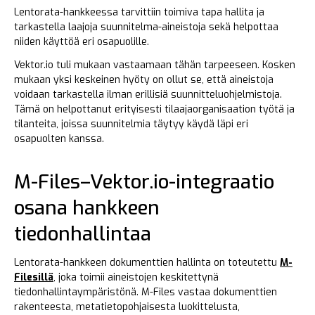
Lentorata-hankkeessa tarvittiin toimiva tapa hallita ja
tarkastella laajoja suunnitelma-aineistoja sekä helpottaa
niiden käyttöä eri osapuolille.
Vektor.io tuli mukaan vastaamaan tähän tarpeeseen. Kosken
mukaan yksi keskeinen hyöty on ollut se, että aineistoja
voidaan tarkastella ilman erillisiä suunnitteluohjelmistoja.
Tämä on helpottanut erityisesti tilaajaorganisaation työtä ja
tilanteita, joissa suunnitelmia täytyy käydä läpi eri
osapuolten kanssa.
M-Files–Vektor.io-integraatio
osana hankkeen
tiedonhallintaa
Lentorata-hankkeen dokumenttien hallinta on toteutettu
M-
Filesillä
, joka toimii aineistojen keskitettynä
tiedonhallintaympäristönä. M-Files vastaa dokumenttien
rakenteesta, metatietopohjaisesta luokittelusta,