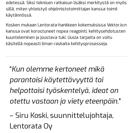
edetessä. Siksi teknisen ratkaisun lisäksi merkitystä on myös
sillä, miten yhteistyö ohjelmistotoimittajan kanssa toimii
käytännössä.
Kosken mukaan Lentorata-hankkeen kokemuksissa Vektor.io:n
kanssa ovat korostuneet nopea reagointi, kehitysehdotusten
kuunteleminen ja joustava tuki. Uusia tarpeita on voitu
käsitellä nopeasti ilman raskaita kehitysprosesseja.
“
Kun olemme kertoneet mikä
parantaisi käytettävyyttä tai
helpottaisi työskentelyä, ideat on
otettu vastaan ja viety eteenpäin.
”
– Siru Koski, suunnittelujohtaja,
Lentorata Oy