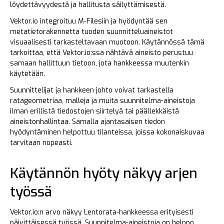
löydettävyydestä ja hallitusta säilyttämisestä.
Vektor.io integroituu M-Filesiin ja hyödyntää sen
metatietorakennetta tuoden suunnitteluaineistot
visuaalisesti tarkasteltavaan muotoon. Käytännössä tämä
tarkoittaa, että Vektor.io:ssa nähtävä aineisto perustuu
samaan hallittuun tietoon, jota hankkeessa muutenkin
käytetään.
Suunnittelijat ja hankkeen johto voivat tarkastella
ratageometriaa, malleja ja muita suunnitelma-aineistoja
ilman erillistä tiedostojen siirtelyä tai päällekkäistä
aineistonhallintaa. Samalla ajantasaisen tiedon
hyödyntäminen helpottuu tilanteissa, joissa kokonaiskuvaa
tarvitaan nopeasti.
Käytännön hyöty näkyy arjen
työssä
Vektor.io:n arvo näkyy Lentorata-hankkeessa erityisesti
päivittäisessä työssä. Suunnitelma-aineistoja on helppo