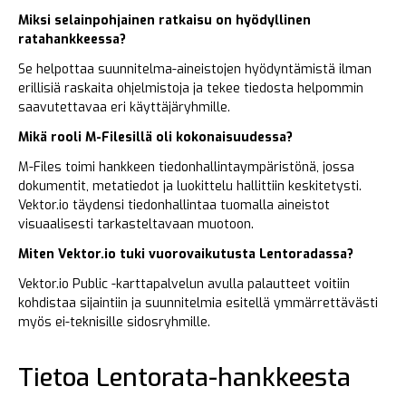
Miksi selainpohjainen ratkaisu on hyödyllinen
ratahankkeessa?
Se helpottaa suunnitelma-aineistojen hyödyntämistä ilman
erillisiä raskaita ohjelmistoja ja tekee tiedosta helpommin
saavutettavaa eri käyttäjäryhmille.
Mikä rooli M-Filesillä oli kokonaisuudessa?
M-Files toimi hankkeen tiedonhallintaympäristönä, jossa
dokumentit, metatiedot ja luokittelu hallittiin keskitetysti.
Vektor.io täydensi tiedonhallintaa tuomalla aineistot
visuaalisesti tarkasteltavaan muotoon.
Miten Vektor.io tuki vuorovaikutusta Lentoradassa?
Vektor.io Public -karttapalvelun avulla palautteet voitiin
kohdistaa sijaintiin ja suunnitelmia esitellä ymmärrettävästi
myös ei-teknisille sidosryhmille.
Tietoa Lentorata-hankkeesta