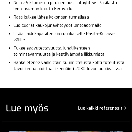
Noin 25 kilometrin pituinen uusi ratayhteys Pasilasta
lentoaseman kautta Keravalle
Rata kulkee lähes kokonaan tunnelissa
Luo suorat kaukojunayhteydet lentoasemalle
Lisää raidekapasiteettia ruuhkaiselle Pasila–Kerava-
välille
Tukee saavutettavuutta, junaliikenteen
toimintavarmuutta ja kestävämpää liikkumista
Hanke etenee vaiheittain suunnittelusta kohti toteutusta
tavoitteena aloittaa liikennöinti 2030-luvun puolivälissä
Lue myös
Lue kaikki referenssit