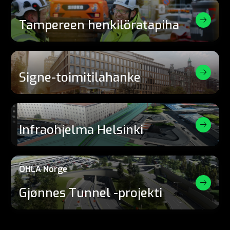
Tampereen henkilöratapiha
Signe-toimitilahanke
Infraohjelma Helsinki
OHLA Norge
Gjønnes Tunnel -projekti