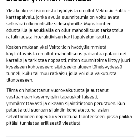
Yksi konkreettisimmista hyödyistä on ollut Vektor.io Public -
karttapalvelu, jonka avulla suunnitelmia on voitu avata
selkeästi ulkopuolisille sidosryhmille. Myös kuntien
edustajilla ja asukkailla on ollut mahdollisuus tarkastella
ratalinjausta interaktiivisen karttapalvelun kautta.
Kosken mukaan yksi Vektor.io:n hyödyllisimmistä
käyttötavoista on ollut mahdollisuus paikantaa palautteet
kartalle ja tarkistaa nopeasti, miten suunnitelma liittyy juuri
kyseiseen kohteeseen: sijaitseeko alueen läheisyydessä
tunneli, kuilu tai muu ratkaisu, jolla voi olla vaikutusta
tilanteeseen.
Tämä on helpottanut vuorovaikutusta ja auttanut
vastaamaan kysymyksiin tapauskohtaisesti,
ymmärrettävästi ja oikeaan sijaintitietoon perustuen. Kun
palaute tuli suoraan sijaintiin kohdistettuna, asian
selvittäminen nopeutui verrattuna tilanteeseen, jossa paikka
pitäisi tunnistaa erillisestä viestistä.