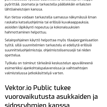
pyörittää, zoomata ja tarkastella päällekkäin erilaisten
lähtöaineistojen kanssa.
Kun tietoa voidaan tarkastella samassa näkymässä ilman
raskaita katseluohjelmia tai erillisiä kuvakaappauksia,
asioiden läpikäynti nopeutuu ja kokonaisuuksien
hahmottaminen helpottuu.
Selainpohjainen käyttö helpottaa myös tilaajaorganisaation
työtä, sillä suunnitelmien tarkastelu ei edellytä erillisiä
suunnitteluohjelmistoja, ohjelmistolisenssejä tai niiden
opettelua.
Työkalu on toiminut tärkeänä keskustelun apuvälineenä
esimerkiksi ajankohtaispalavereissa ja vaihtoehtojen
valmistelussa jatkokäsittelyä varten.
Vektor.io Public tukee
vuorovaikutusta asukkaiden ja
sidosryhmien kanssa