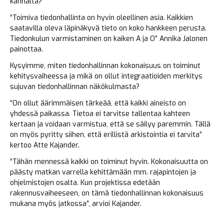
kannalta?
“Toimiva tiedonhallinta on hyvin oleellinen asia. Kaikkien
saatavilla oleva läpinäkyvä tieto on koko hankkeen perusta.
Tiedonkulun varmistaminen on kaiken A ja O” Annika Jalonen
painottaa.
Kysyimme, miten tiedonhallinnan kokonaisuus on toiminut
kehitysvaiheessa ja mikä on ollut integraatioiden merkitys
sujuvan tiedonhallinnan näkökulmasta?
“On ollut äärimmäisen tärkeää, että kaikki aineisto on
yhdessä paikassa. Tietoa ei tarvitse tallentaa kahteen
kertaan ja voidaan varmistua, että se säilyy paremmin. Tällä
on myös pyritty siihen, että erillistä arkistointia ei tarvita”
kertoo Atte Kajander.
“Tähän mennessä kaikki on toiminut hyvin. Kokonaisuutta on
päästy matkan varrella kehittämään mm. rajapintojen ja
ohjelmistojen osalta. Kun projektissa edetään
rakennusvaiheeseen, on tämä tiedonhallinnan kokonaisuus
mukana myös jatkossa”, arvioi Kajander.