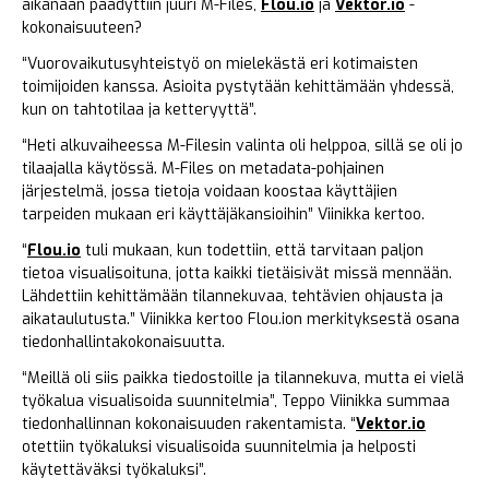
aikanaan päädyttiin juuri M-Files,
Flou.io
ja
Vektor.io
-
kokonaisuuteen?
“Vuorovaikutusyhteistyö on mielekästä eri kotimaisten
toimijoiden kanssa. Asioita pystytään kehittämään yhdessä,
kun on tahtotilaa ja ketteryyttä”.
“Heti alkuvaiheessa M-Filesin valinta oli helppoa, sillä se oli jo
tilaajalla käytössä. M-Files on metadata-pohjainen
järjestelmä, jossa tietoja voidaan koostaa käyttäjien
tarpeiden mukaan eri käyttäjäkansioihin” Viinikka kertoo.
“
Flou.io
tuli mukaan, kun todettiin, että tarvitaan paljon
tietoa visualisoituna, jotta kaikki tietäisivät missä mennään.
Lähdettiin kehittämään tilannekuvaa, tehtävien ohjausta ja
aikataulutusta.” Viinikka kertoo Flou.ion merkityksestä osana
tiedonhallintakokonaisuutta.
“Meillä oli siis paikka tiedostoille ja tilannekuva, mutta ei vielä
työkalua visualisoida suunnitelmia”, Teppo Viinikka summaa
tiedonhallinnan kokonaisuuden rakentamista. “
Vektor.io
otettiin työkaluksi visualisoida suunnitelmia ja helposti
käytettäväksi työkaluksi”.