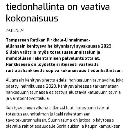
tiedonhallinta on vaativa
kokonaisuus
19.11.2024
Tampereen Ratikan Pirkkala-Linnainmaa-
allianssin
kehitysvaihe käynnistyi syyskuussa 2023.
Silloin valittiin myös toteutussuunnittelun ja
mahdollisen rakentamisen palveluntuottajat.
Hankkeessa on löydetty erityisesti vaativalle
raitiotiehankkeelle sopiva kokonaisuus tiedonhallintaan.
Allianssin kehitysvaihetta edelsi hankesuunnitelmavaihe, joka
päättyi helmikuussa 2023. Kehitysvaiheessa tarkennetaan
hankesuunnitelmassa esitettyjä alustavia katusuunnitelmia
ja vaihtoehtovertailuja.
Kehitysvaiheen aikana allianssi laati katusuunnitelmat,
toteutussuunnitelman ja laski rakentamisen
tavoitekustannuksen. Suunnitelma on jatkoa jo käytössä
olevalle raitiotieosuudelle Sorin aukion ja Kaupin kampuksen