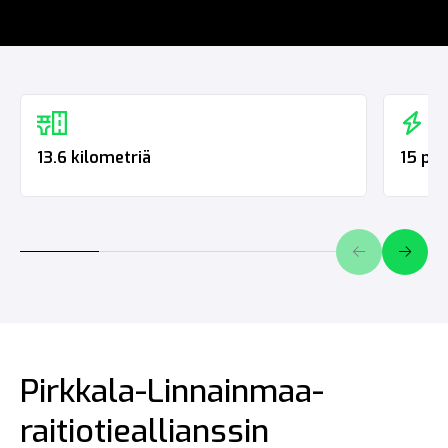
13.6 kilometriä
15 py
Pirkkala-Linnainmaa-
raitiotieallianssin