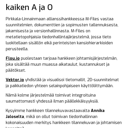
kaiken A ja O
Pirkkala-Linnainmaan allianssihankkeessa M-Files vastaa
suunnitelmien, dokumenttien ja sopimusten tallennuksesta,
jakamisesta ja versionhallinnasta. M-Files on
metatietopohjaisia tiedonhallintajärjestelmä, jossa tieto
luokitellaan sisällön eikä perinteisten kansiohierarkioiden
perusteella.
Flou.io
puolestaan tarjoaa hankkeen johtamisjärjestelmän,
joka sisältää muun muassa aikataulut, kustannukset ja
päätökset.
Vektor.io
yhdistää ja visualisoi tietomallit, 2D-suunnitelmat
ja paikkatiedon yhteen selainpohjaiseen käyttöliittymään.
Nämä kolme järjestelmää toimivat integroituina
saumattomasti yhdessä ilman päällekkäisyyksiä.
Kysyimme hankkeen tilannekuvavastaavalta
Annika
Jaloselta
, mikä on ollut toimivan tiedonhallinnan
kokonaisuuden merkitys hankkeen tilannekuvan ja johtamisen