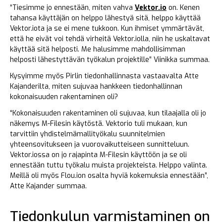
“Tiesimme jo ennestään, miten vahva
Vektor.io
on. Kenen
tahansa käyttäjän on helppo lähestyä sitä, helppo käyttää
Vektor.iota ja se ei mene tukkoon. Kun ihmiset ymmärtävät,
että he eivät voi tehdä virheitä Vektor.iolla, niin he uskaltavat
käyttää sitä helposti. Me halusimme mahdollisimman
helposti lähestyttävän työkalun projektille” Viinikka summaa.
Kysyimme myös Pirlin tiedonhallinnasta vastaavalta Atte
Kajanderilta, miten sujuvaa hankkeen tiedonhallinnan
kokonaisuuden rakentaminen oli?
“Kokonaisuuden rakentaminen oli sujuvaa, kun tilaajalla oli jo
näkemys M-Filesin käytöstä. Vektorio tuli mukaan, kun
tarvittiin yhdistelmämallityökalu suunnitelmien
yhteensovitukseen ja vuorovaikutteiseen sunnitteluun.
Vektor.iossa on jo rajapinta M-Filesin käyttöön ja se oli
ennestään tuttu työkalu muista projekteista. Helppo valinta.
Meillä oli myös Flou.ion osalta hyviä kokemuksia ennestään”,
Atte Kajander summaa.
Tiedonkulun varmistaminen on