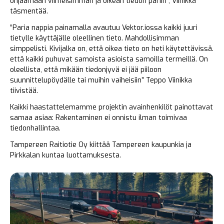
ohjaamaan viimeisimmän ja oikean tiedon pariin”, Viinikka
täsmentää.
“Paria nappia painamalla avautuu Vektor.iossa kaikki juuri
tietylle käyttäjälle oleellinen tieto. Mahdollisimman
simppelisti. Kivijalka on, että oikea tieto on heti käytettävissä.
että kaikki puhuvat samoista asioista samoilla termeillä. On
oleellista, että mikään tiedonjyvä ei jää piiloon
suunnittelupöydälle tai muihin vaiheisiin” Teppo Viinikka
tiivistää.
Kaikki haastattelemamme projektin avainhenkilöt painottavat
samaa asiaa: Rakentaminen ei onnistu ilman toimivaa
tiedonhallintaa.
Tampereen Raitiotie Oy kiittää Tampereen kaupunkia ja
Pirkkalan kuntaa luottamuksesta.