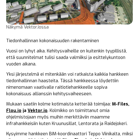
Näkymä Vektor.iossa
Tiedonhallinnan kokonaisuuden rakentaminen
Vuosi on lyhyt aika. Kehitysvaiheille on kuitenkin tyypillistä,
että suunnitelmat tulisi saada valmiiksi ja esittelykuntoon
vuoden aikana.
Yksi järjestelmä ei mitenkään voi ratkaista kaikkia hankkeen
tiedonhallinnan haasteita. Tässä hankkeessa löydettiin
nimenomaan vaativalle raitiotiehankkeelle sopiva
kokonaisuus allianssin kehitysvaiheeseen.
Mukaan saatiin kolme kotimaista ketterää toimijaa:
M-Files,
Flou.io
ja
Vektor.io
. Kolmikko on toimittanut omia
ohjelmistojaan myös muihin merkittäviin maamme
infrahankkeisiin kuten Kruunusillat, Lentorata ja Raidejokeri.
Kysyimme hankkeen BIM-koordinaattori Teppo Viinikalta, miksi