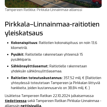
Tampereen Ratikka: Pirkkala-Linnainmaa-allianssi
Pirkkala–Linnainmaa-raitiotien
yleiskatsaus
Kokonaispituus
: Raitiotien kokonaispituus on noin 13,6
kilometriä.
Pysäkit:
Raitiotielle rakennetaan yhteensä 15
pysäkkiparia.
Sähkönsyöttöasemat:
Raitiotielle rakennetaan
yhdeksän sähkönsyöttöasemaa.
Raitiotien toteutuskustannus:
357,52 milj. € (Raitiotien
yhteydessä toteutetaan Tampereen ja Pirkkalan liittyviä
hankkeita, joiden kustannusarvio on 38,84 milj. €. )
Lisätietoa Tampereen Ratikan 22.10.2024 julkaisemassa
tiedotteessa
sekä Tampereen Ratikan Pirkkala–Linnainmaa -
allianssin
nettisivuilla.