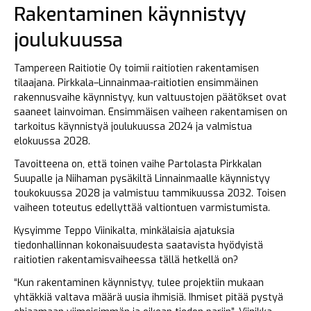
Rakentaminen käynnistyy
joulukuussa
Tampereen Raitiotie Oy toimii raitiotien rakentamisen
tilaajana. Pirkkala–Linnainmaa-raitiotien ensimmäinen
rakennusvaihe käynnistyy, kun valtuustojen päätökset ovat
saaneet lainvoiman. Ensimmäisen vaiheen rakentamisen on
tarkoitus käynnistyä joulukuussa 2024 ja valmistua
elokuussa 2028.
Tavoitteena on, että toinen vaihe Partolasta Pirkkalan
Suupalle ja Niihaman pysäkiltä Linnainmaalle käynnistyy
toukokuussa 2028 ja valmistuu tammikuussa 2032. Toisen
vaiheen toteutus edellyttää valtiontuen varmistumista.
Kysyimme Teppo Viinikalta, minkälaisia ajatuksia
tiedonhallinnan kokonaisuudesta saatavista hyödyistä
raitiotien rakentamisvaiheessa tällä hetkellä on?
“Kun rakentaminen käynnistyy, tulee projektiin mukaan
yhtäkkiä valtava määrä uusia ihmisiä. Ihmiset pitää pystyä