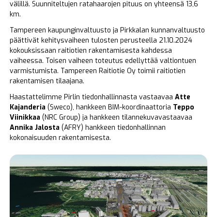
välillä. Suunniteltujen ratahaarojen pituus on yhteensä 13,6
km.
Tampereen kaupunginvaltuusto ja Pirkkalan kunnanvaltuusto
päättivät kehitysvaiheen tulosten perusteella 21.10.2024
kokouksissaan raitiotien rakentamisesta kahdessa
vaiheessa. Toisen vaiheen toteutus edellyttää valtiontuen
varmistumista. Tampereen Raitiotie Oy toimii raitiotien
rakentamisen tilaajana.
Haastattelimme Pirlin tiedonhallinnasta vastaavaa
Atte
Kajanderia
(Sweco), hankkeen BIM-koordinaattoria
Teppo
Viinikkaa
(NRC Group) ja hankkeen tilannekuvavastaavaa
Annika Jalosta
(AFRY) hankkeen tiedonhallinnan
kokonaisuuden rakentamisesta.